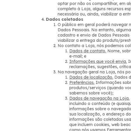
optar por não os compartilhar, em a
completo à Loja, alguns recursos esp
necessária ou, ainda, viabilizar a en
Dados coletados
O público em geral poderá navegar n
Dados Pessoais. No entanto, alguma
cadastro e envio de Dados Pessoais
viabilizar a entrega do produto/pres
No contato a Loja, nós podemos col
Dados de contato.
Nome, sobre
e-mail; e
Informações que você envia.
I
reclamações, sugestões, críticas
Na navegação geral na Loja, nós po
Dados de localização.
Dados de
Preferências.
Informações sobre
produtos/serviços (quando voc
sabemos sobre você);
Dados de navegação na Loja.
incluindo o conteúdo (e quaisqu
informações sobre o navegador
sua localização, o endereço do
informações são coletadas us
que incluem cookies, web beaco
como nós usamos Ferramentas 