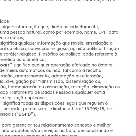
dade:
ualquer informação que, direta ou indiretamente,
ar uma pessoa natural, como por exemplo, nome, CPF, data
ntre outros;
significa qualquer informação que revele, em relação a
l ou étnica, convicção religiosa, opinião política, filiação
caráter religioso, filosófico ou político, dado referente à
enético ou biométrico;
oais”
significa qualquer operação efetuada no âmbito
de meios automáticos ou não, tal como a recolha,
turação, armazenamento, adaptação ou alteração,
ção, divulgação por transmissão, disseminação ou,
ação, harmonização ou associação, restrição, eliminação ou
rado Tratamento de Dados Pessoais qualquer outra
a legislação aplicável;
”
significa todas as disposições legais que regulem o
ncluindo, porém sem se limitar, a Lei nº 13.709/18, Lei
ssoais (“
LGPD
”).
para gerenciar seu relacionamento conosco e melhor
rindo produtos e/ou serviços na Loja, personalizando e