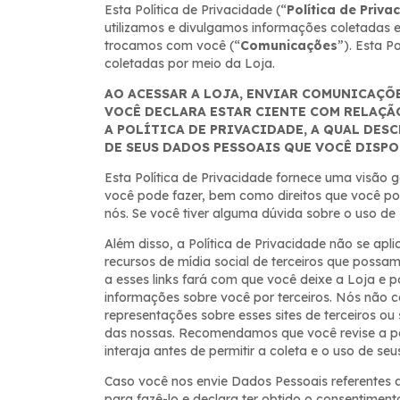
Esta Política de Privacidade (“
Política de Priva
utilizamos e divulgamos informações coletadas 
trocamos com você (“
Comunicações
”). Esta P
coletadas por meio da Loja.
AO ACESSAR A LOJA, ENVIAR COMUNICAÇÕ
VOCÊ DECLARA ESTAR CIENTE COM RELAÇÃ
A POLÍTICA DE PRIVACIDADE, A QUAL DES
DE SEUS DADOS PESSOAIS QUE VOCÊ DISPO
Esta Política de Privacidade fornece uma visão g
você pode fazer, bem como direitos que você po
nós. Se você tiver alguma dúvida sobre o uso d
Além disso, a Política de Privacidade não se aplic
recursos de mídia social de terceiros que possa
a esses links fará com que você deixe a Loja e 
informações sobre você por terceiros. Nós não
representações sobre esses sites de terceiros ou
das nossas. Recomendamos que você revise a pol
interaja antes de permitir a coleta e o uso de se
Caso você nos envie Dados Pessoais referentes a
para fazê-lo e declara ter obtido o consentiment