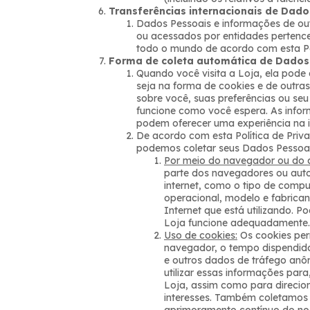
Transferências internacionais de Dado
Dados Pessoais e informações de out
ou acessados por entidades pertenc
todo o mundo de acordo com esta Pol
Forma de coleta automática de Dados
Quando você visita a Loja, ela pod
seja na forma de cookies e de outra
sobre você, suas preferências ou seu
funcione como você espera. As infor
podem oferecer uma experiência na i
De acordo com esta Política de Priva
podemos coletar seus Dados Pessoais 
Por meio do navegador ou do d
parte dos navegadores ou auto
internet, como o tipo de compu
operacional, modelo e fabrican
Internet que está utilizando. 
Loja funcione adequadamente.
Uso de cookies:
Os cookies per
navegador, o tempo dispendido 
e outros dados de tráfego anô
utilizar essas informações para,
Loja, assim como para direcio
interesses. Também coletamos 