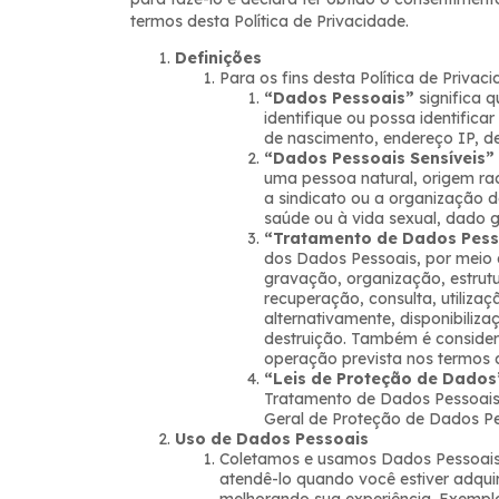
termos desta Política de Privacidade.
Definições
Para os fins desta Política de Privaci
“Dados Pessoais”
significa q
identifique ou possa identific
de nascimento, endereço IP, de
“Dados Pessoais Sensíveis”
uma pessoa natural, origem racia
a sindicato ou a organização de 
saúde ou à vida sexual, dado g
“Tratamento de Dados Pess
dos Dados Pessoais, por meio 
gravação, organização, estru
recuperação, consulta, utiliza
alternativamente, disponibiliz
destruição. Também é conside
operação prevista nos termos d
“Leis de Proteção de Dados
Tratamento de Dados Pessoais, i
Geral de Proteção de Dados Pe
Uso de Dados Pessoais
Coletamos e usamos Dados Pessoais 
atendê-lo quando você estiver adqui