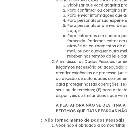
melhorando sua experiência. Exempl
Viabilizar que você adquiria pr
Para confirmar ou corrigir as 
Para enviar informações que ac
Para personalizar sua experiên
Para personalizar o envio de 
Loja; e
Para entrarmos em contato por
fornecido. Podemos entrar em
através de equipamentos de di
mail, ou por qualquer outro me
receber, nos termos da lei e pa
Além disso, os Dados Pessoais forn
julgarmos necessária ou adequada:
atender exigências de processo judic
ou decisão de autoridades competente
para proteger nossas operações;
(e)
seus ou de terceiros;
(f)
para detecta
disponíveis ou limitar danos que ven
A PLATAFORA NÃO SE DESTINA A
PEDIMOS QUE TAIS PESSOAS NÃ
Não fornecimento de Dados Pessoais
Você não é obrigado a compartilhar 