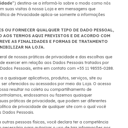
cidade
”) destina-se a informá-lo sobre o modo como nós
em suas visitas à nossa Loja e em mensagens que
olítica de Privacidade aplica-se somente a informações
ES OU FORNECER QUALQUER TIPO DE DADO PESSOAL,
O AOS TERMOS AQUI PREVISTOS E DE ACORDO COM
CREVE AS FINALIDADES E FORMAS DE TRATAMENTO
NIBILIZAR NA LOJA.
eral de nossas práticas de privacidade e das escolhas que
de exercer em relação aos Dados Pessoais tratados por
e Dados Pessoais, entre em contato com +55 11 98555-0288.
a a quaisquer aplicativos, produtos, serviços, site ou
m ser oferecidos ou acessados por meio da Loja. O acesso
possa resultar na coleta ou compartilhamento de
 controlamos, endossamos ou fazemos quaisquer
 suas práticas de privacidade, que podem ser diferentes
ítica de privacidade de qualquer site com o qual você
us Dados Pessoais.
 outras pessoas físicas, você declara ter a competência
o necessário para autorizar o uso de tais informações nos