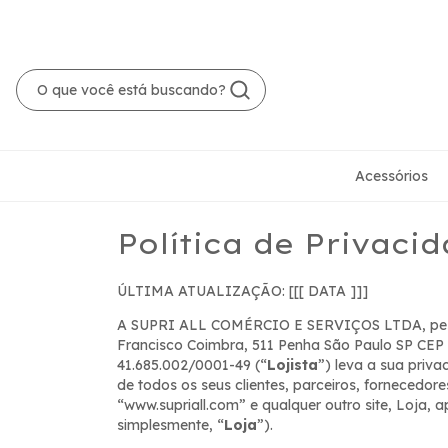
Acessórios
Política de Privaci
ÚLTIMA ATUALIZAÇÃO: [[[ DATA ]]]
A SUPRI ALL COMÉRCIO E SERVIÇOS LTDA, pessoa
Francisco Coimbra, 511 Penha São Paulo SP CEP
41.685.002/0001-49 (“
Lojista
”) leva a sua priv
de todos os seus clientes, parceiros, fornecedore
“www.supriall.com” e qualquer outro site, Loja, a
simplesmente, “
Loja
”).