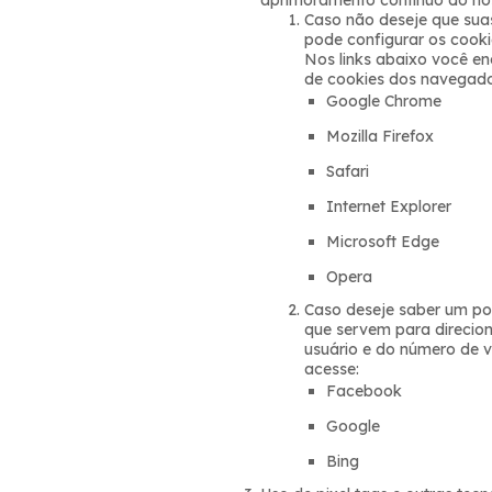
aprimoramento contínuo do nos
Caso não deseje que sua
pode configurar os cooki
Nos links abaixo você en
de cookies dos navegador
Google Chrome
Mozilla Firefox
Safari
Internet Explorer
Microsoft Edge
Opera
Caso deseje saber um pou
que servem para direcio
usuário e do número de vi
acesse:
Facebook
Google
Bing