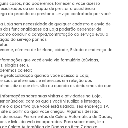
lguns casos, não poderemos fornecer a você acesso
ecializados ou ser capaz de prestar a assistência
trega do produto ou prestar o serviço contratado por você.
a Loja sem necessidade de qualquer cadastro e envio de
s das funcionalidades da Loja poderão depender de
 como concluir a compra/contratação do serviço e/ou a
tação do serviço por nós.
etar:
nome, número de telefone, cidade, Estado e endereço de
nformações que você envia via formulário (dúvidas,
, elogios etc.).
deremos coletar:
 geolocalização quando você acessa a Loja;
 suas preferências e interesses em relação aos
ê nos diz o que eles são ou quando os deduzimos do que
Informações sobre suas visitas e atividades na Loja,
er anúncios) com os quais você visualiza e interage,
 e o dispositivo que você está usando, seu endereço IP,
 site a partir do qual você chegou. Algumas dessas
ando nossas Ferramentas de Coleta Automática de Dados,
ns e links da web incorporados. Para saber mais, leia
de Coleta Automática de Dados no item 7 abaixo;