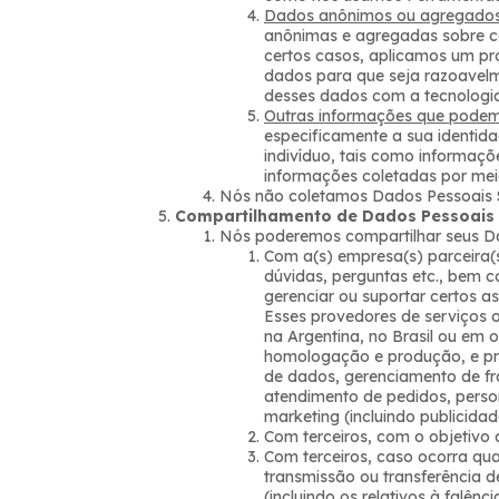
Dados anônimos ou agregados
anônimas e agregadas sobre c
certos casos, aplicamos um pr
dados para que seja razoavelm
desses dados com a tecnologia 
Outras informações que podemo
especificamente a sua identid
indivíduo, tais como informaçõ
informações coletadas por meio
Nós não coletamos Dados Pessoais S
Compartilhamento de Dados Pessoais 
Nós poderemos compartilhar seus D
Com a(s) empresa(s) parceira(s
dúvidas, perguntas etc., bem 
gerenciar ou suportar certos 
Esses provedores de serviços 
na Argentina, no Brasil ou em o
homologação e produção, e p
de dados, gerenciamento de fr
atendimento de pedidos, perso
marketing (incluindo publicidad
Com terceiros, com o objetivo 
Com terceiros, caso ocorra qua
transmissão ou transferência d
(incluindo os relativos à falên