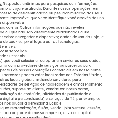
.
Respostas anônimas para pesquisas ou informações
omo a Loja é usufruída. Durante nossas operações, em
ocesso de desidentificação ou pseudonimização aos seus
ente improvável que você identifique você através do uso
disponível; e
s coletar.
Outras informações que não revelem
ade ou que não são diretamente relacionadas a um
es sobre navegador e dispositivo; dados de uso da Loja; e
 de cookies, pixel tags e outras tecnologias.
ensíveis.
com terceiros
ados Pessoais:
) que você selecionar ou optar em enviar os seus dados,
como com provedores de serviços ou parceiros para
aspectos de nossas operações comerciais em nosso nome.
ou parceiros podem estar localizados nos Estados Unidos,
utros locais globais, incluindo servidores para
restadores de serviços de hospedagem e armazenamento
audes, suporte ao cliente, vendas em nosso nome,
nalização de conteúdo, atividades de publicidade e
e digital e personalizada) e serviços de TI, por exemplo;
de nos ajudar a gerenciar a Loja; e
lquer reorganização, fusão, venda, joint venture, cessão,
e toda ou parte da nossa empresa, ativo ou capital
cia ou processos semelhantes).