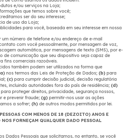
os de como usamos os dados incluem:
odutos e/ou serviços na Loja;
informações que temos sobre você;
reditamos ser do seu interesse;
cia de uso da Loja;
publicidades para você, baseada em seu interesse em nossa
 um número de telefone e/ou endereço de e-mail
 contato com você pessoalmente, por mensagem de voz,
scagem automática, por mensagens de texto (SMS), por e-
io de comunicação que seu dispositivo seja capaz de
ra fins comerciais razoáveis.
ecidos também podem ser utilizados na forma que
(a)
nos termos das Leis de Proteção de Dados;
(b)
para
ial;
(c)
para cumprir decisão judicial, decisão regulatória
s, incluindo autoridades fora do país de residência;
(d)
para proteger direitos, privacidade, segurança nossos,
r e prevenir fraude;
(g)
permitir-nos usar as ações
hamos a sofrer;
(h)
de outros modos permitidos por lei.
 PESSOAS COM MENOS DE 18 (DEZOITO) ANOS E
O NOS FORNEÇAM QUALQUER DADO PESSOAL
os Dados Pessoais que solicitamos, no entanto, se você