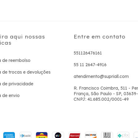
ira aqui nossas
Entre em contato
ticas
551126476161
ca de reembolso
55 11 2647-4916
ca de trocas e devoluções
atendimento@supriall.com
ca de privacidade
R. Francisco Coimbra, 511 - P
França, São Paulo - SP, 03639
a de envio
CNPJ: 41.685.002/0001-49