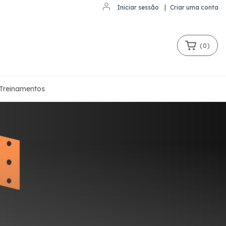
Iniciar sessão
|
Criar uma conta
(
0
)
Treinamentos