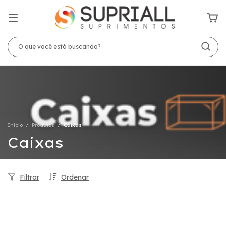
Início
/
Produtos
/
Caixas
Caixas
Filtrar
Ordenar